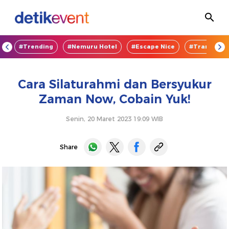
OD
#Trending
#Nemuru Hotel
#Escape Nice
#TransEnte
Cara Silaturahmi dan Bersyukur
Zaman Now, Cobain Yuk!
Senin, 20 Maret 2023 19:09 WIB
Share