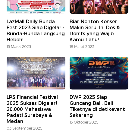
LazMall Daily Bunda
Biar Nonton Konser
Fest 2023 Siap Digelar :
Makin Seru, Ini Dos &
Bunda-Bunda Langsung
Don’ts yang Wajib
Heboh!
Kamu Tahu!
15 Maret 2023
18 Maret 2023
LPS Financial Festival
DWP 2025 Siap
2025 Sukses Digelar!
Guncang Bali, Beli
20.000 Mahasiswa
Tiketnya di detikevent
Padati Surabaya &
Sekarang
Medan
13 Oktober 2025
03 September 2025