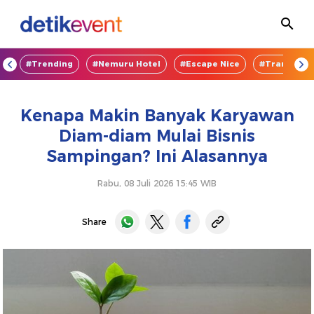
OD
#Trending
#Nemuru Hotel
#Escape Nice
#TransEnte
Kenapa Makin Banyak Karyawan
Diam-diam Mulai Bisnis
Sampingan? Ini Alasannya
Rabu, 08 Juli 2026 15:45 WIB
Share