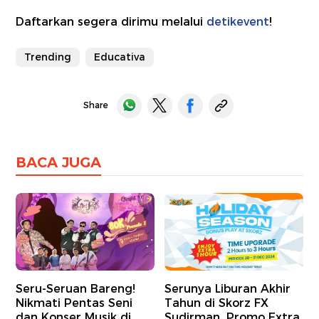
Daftarkan segera dirimu melalui
detikevent
!
Trending
Educativa
Share
BACA JUGA
Seru-Seruan Bareng!
Serunya Liburan Akhir
Nikmati Pentas Seni
Tahun di Skorz FX
dan Konser Musik di
Sudirman, Promo Extra