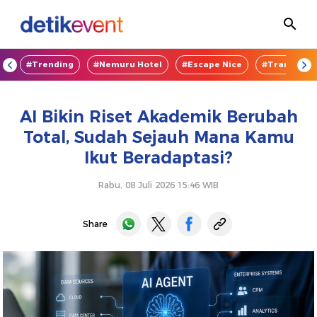
OD
#Trending
#Nemuru Hotel
#Escape Nice
#TransEnte
AI Bikin Riset Akademik Berubah
Total, Sudah Sejauh Mana Kamu
Ikut Beradaptasi?
Rabu, 08 Juli 2026 15:46 WIB
Share