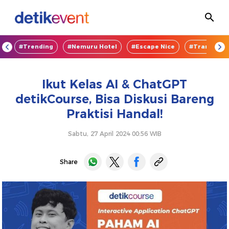
OD
#Trending
#Nemuru Hotel
#Escape Nice
#TransEnte
Ikut Kelas AI & ChatGPT
detikCourse, Bisa Diskusi Bareng
Praktisi Handal!
Sabtu, 27 April 2024 00:56 WIB
Share