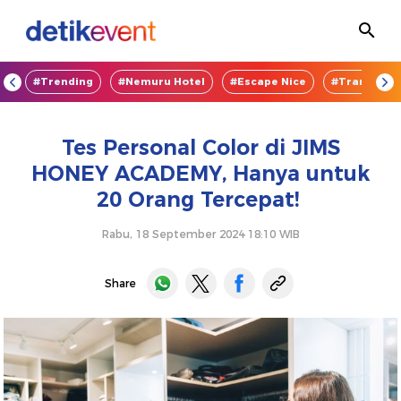
OD
#Trending
#Nemuru Hotel
#Escape Nice
#TransEnte
Tes Personal Color di JIMS
HONEY ACADEMY, Hanya untuk
20 Orang Tercepat!
Rabu, 18 September 2024 18:10 WIB
Share