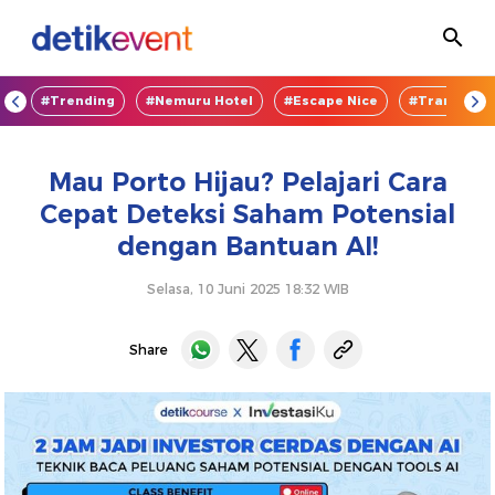
OD
#Trending
#Nemuru Hotel
#Escape Nice
#TransEnte
Mau Porto Hijau? Pelajari Cara
Cepat Deteksi Saham Potensial
dengan Bantuan AI!
Selasa, 10 Juni 2025 18:32 WIB
Share