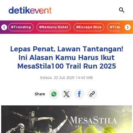
OD
#Trending
#Nemuru Hotel
#Escape Nice
#TransEnte
Lepas Penat, Lawan Tantangan!
Ini Alasan Kamu Harus Ikut
MesaStila100 Trail Run 2025
Selasa, 22 Juli 2025 14:43 WIB
Share