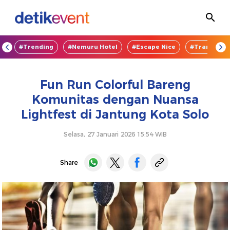
OD
#Trending
#Nemuru Hotel
#Escape Nice
#TransEnte
Fun Run Colorful Bareng
Komunitas dengan Nuansa
Lightfest di Jantung Kota Solo
Selasa, 27 Januari 2026 15:54 WIB
Share