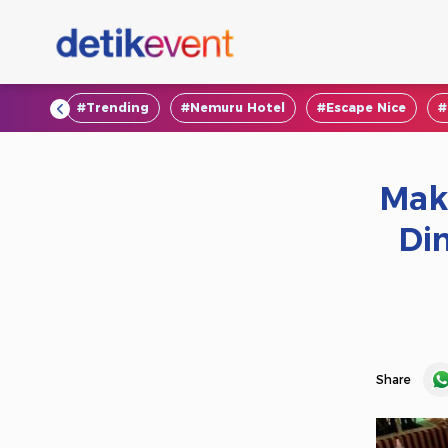
#VOD
#Trending
#Nemuru Hotel
#Escape Nice
#
Mak
Di
Share