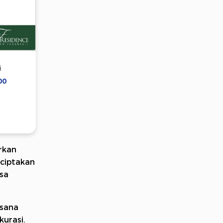
i
00
rkan
ciptakan
sa
asana
kurasi.