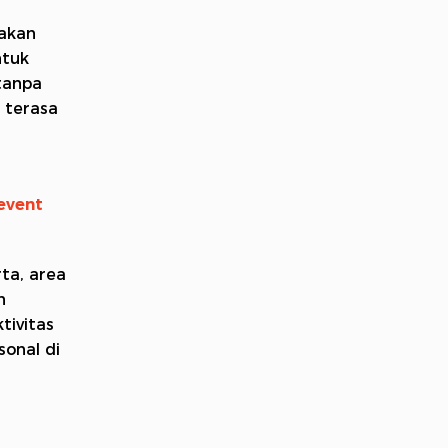
makan
ntuk
tanpa
 terasa
event
ta, area
h
tivitas
sonal di