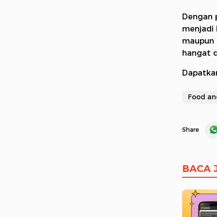
Dengan p
menjadi 
maupun m
hangat 
Dapatka
Food an
Share
BACA 