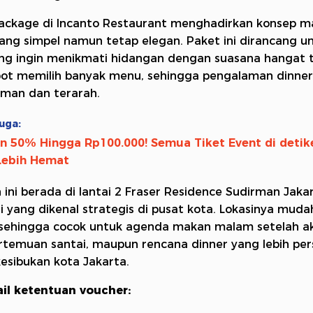
ackage di Incanto Restaurant menghadirkan konsep 
ng simpel namun tetap elegan. Paket ini dirancang u
ng ingin menikmati hidangan dengan suasana hangat 
pot memilih banyak menu, sehingga pengalaman dinner
aman dan terarah.
uga:
n 50% Hingga Rp100.000! Semua Tiket Event di detik
Lebih Hemat
 ini berada di lantai 2 Fraser Residence Sudirman Jakar
i yang dikenal strategis di pusat kota. Lokasinya muda
 sehingga cocok untuk agenda makan malam setelah ak
ertemuan santai, maupun rencana dinner yang lebih per
esibukan kota Jakarta.
il ketentuan voucher: