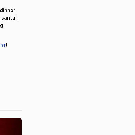
dinner
 santai,
ng
ent
!