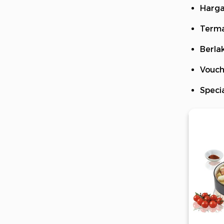
Harga
Termas
Berla
Vouch
Speci