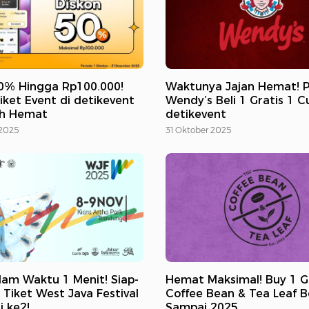
0% Hingga Rp100.000!
Waktunya Jajan Hemat! 
ket Event di detikevent
Wendy’s Beli 1 Gratis 1 
ih Hemat
detikevent
 2025
31 Oktober 2025
lam Waktu 1 Menit! Siap-
Hemat Maksimal! Buy 1 G
 Tiket West Java Festival
Coffee Bean & Tea Leaf B
i ke2!
Sampai 2025