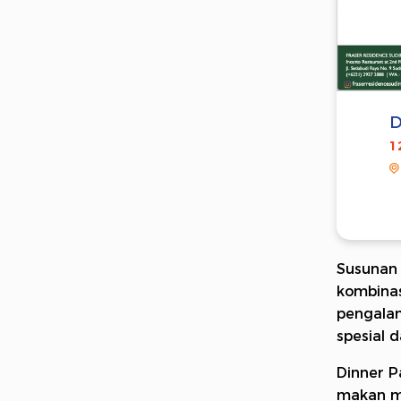
D
1
Susunan
kombinas
pengalam
spesial 
Dinner P
makan ma