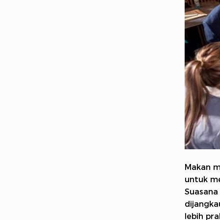
Makan ma
untuk me
Suasana 
dijangk
lebih pr