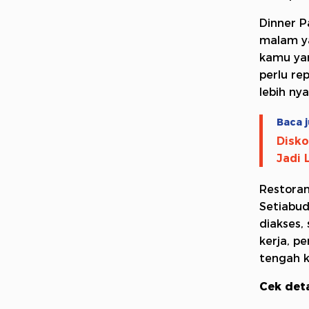
Dinner P
malam ya
kamu ya
perlu re
lebih ny
Baca j
Disko
Jadi 
Restoran
Setiabud
diakses,
kerja, p
tengah k
Cek deta