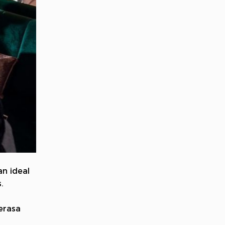
n ideal
.
h
erasa