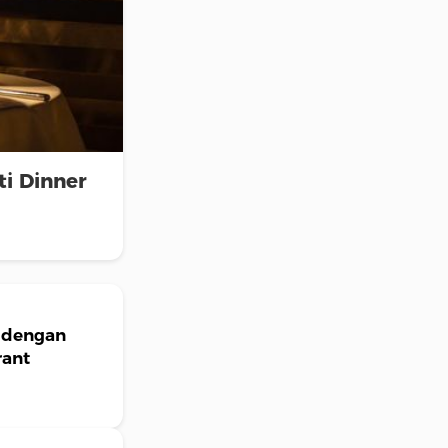
i Dinner
 dengan
rant