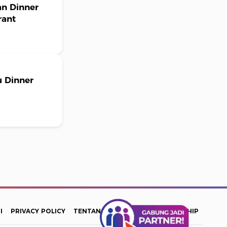
n Dinner
rant
u Dinner
I
PRIVACY POLICY
TENTANG KAMI
INFO PARTNERSHIP