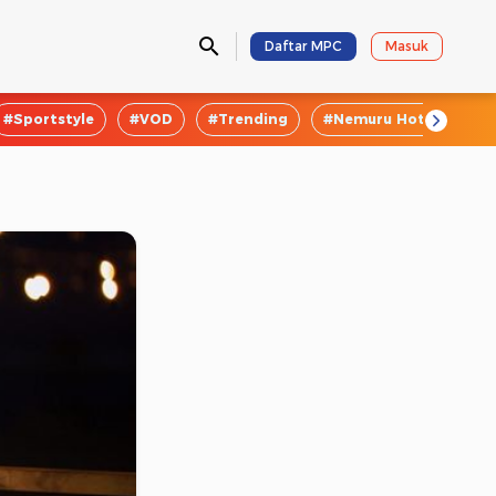
Daftar MPC
Masuk
#Sportstyle
#VOD
#Trending
#Nemuru Hotel
#E