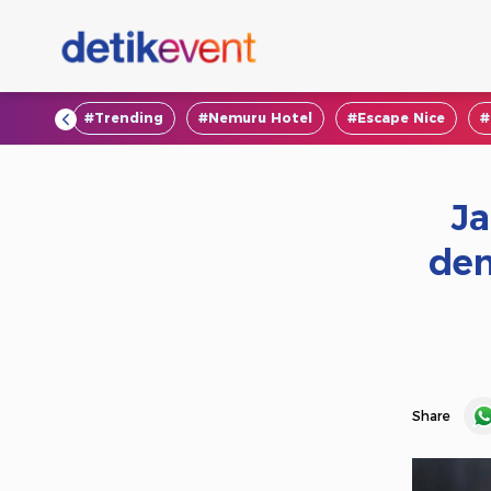
#VOD
#Trending
#Nemuru Hotel
#Escape Nice
#
Ja
den
Share