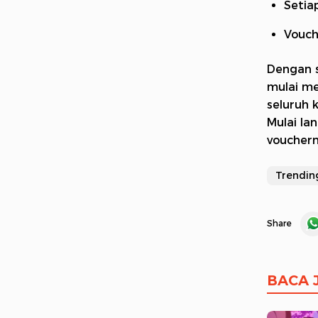
Setia
Vouch
Dengan s
mulai me
seluruh 
Mulai la
vouchern
Trendin
Share
BACA 