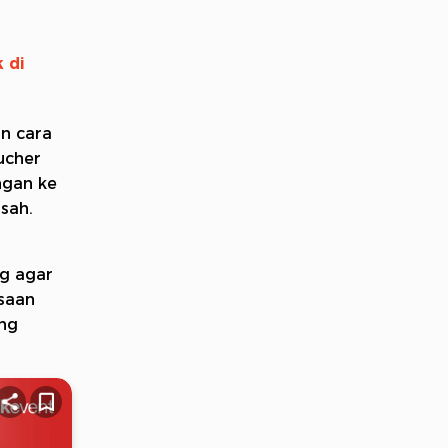
 di
an cara
ucher
ngan ke
sah.
g agar
ksaan
ang