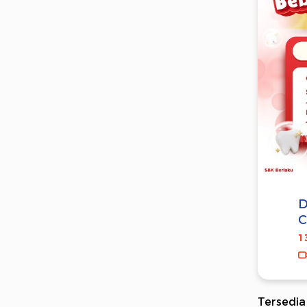
D
C
1
Tersedia