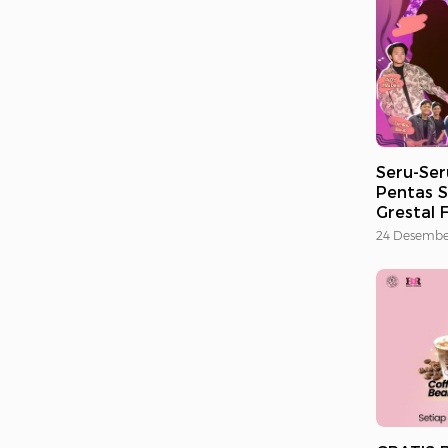
Seru-Ser
Pentas S
Grestal 
24 Desembe