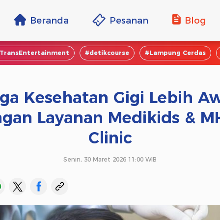
Beranda
Pesanan
Blog
TransEntertainment
#detikcourse
#Lampung Cerdas
ga Kesehatan Gigi Lebih A
gan Layanan Medikids & 
Clinic
Senin, 30 Maret 2026 11:00 WIB