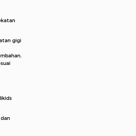
ekatan
atan gigi
tambahan,
esuai
ikids
 dan