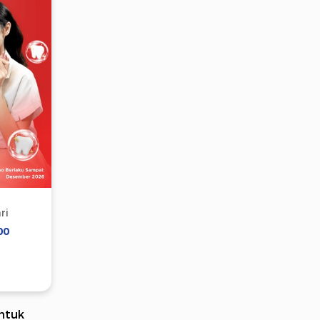
ri
00
Untuk