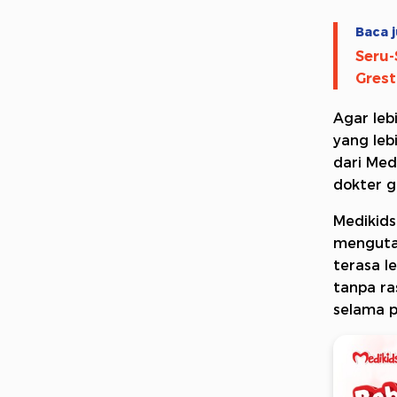
Baca j
Seru-
Grest
Agar leb
yang leb
dari Med
dokter g
Medikids
mengutam
terasa l
tanpa ra
selama p