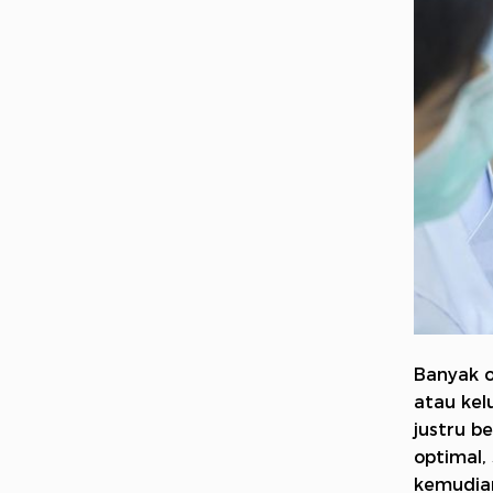
Banyak o
atau kel
justru b
optimal,
kemudian