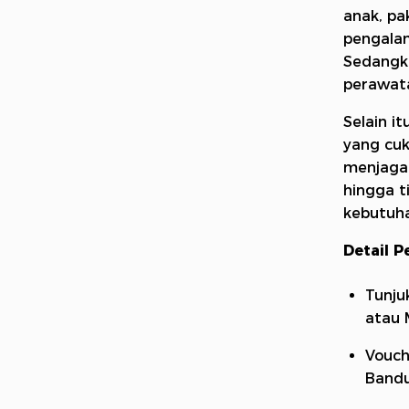
anak, p
pengalam
Sedangk
perawata
Selain i
yang cuku
menjaga 
hingga t
kebutuh
Detail 
Tunju
atau 
Vouch
Band