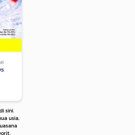
ri
75
 sini.
ua usia,
Suasana
orit.