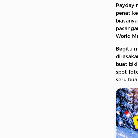
Payday m
penat ke
biasanya
pasangan
World Ma
Begitu m
dirasaka
buat bik
spot fot
seru bua