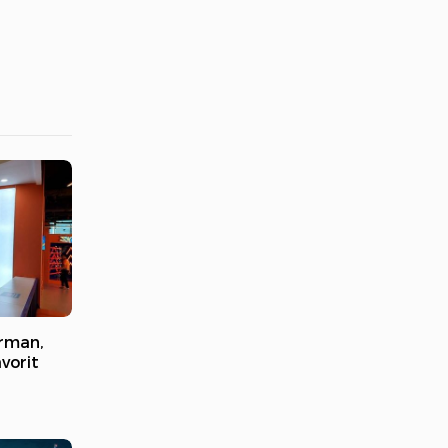
rman,
vorit