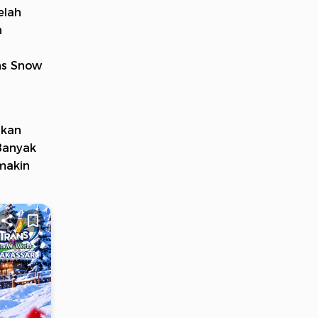
elah
n
ans Snow
rkan
 Banyak
makin