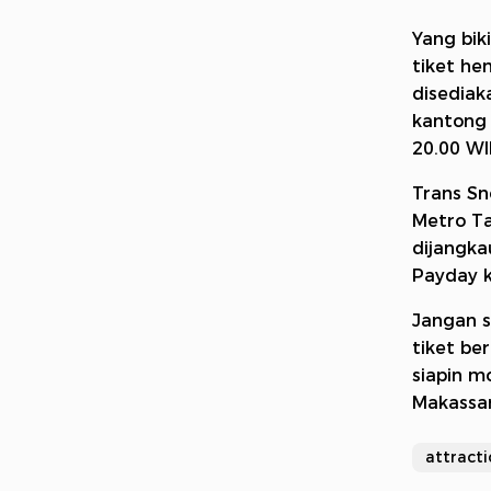
Yang bik
tiket he
disediak
kantong 
20.00 WI
Trans Sn
Metro Ta
dijangka
Payday ka
Jangan s
tiket be
siapin m
Makassar
attracti