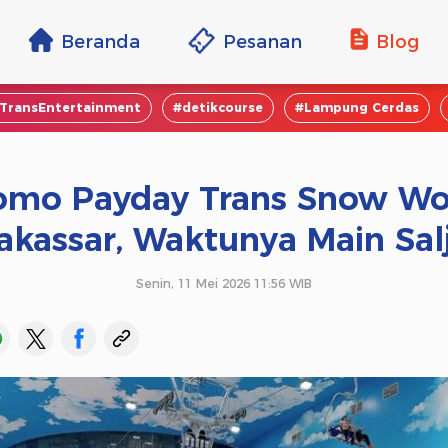
Beranda
Pesanan
Blog
TransEntertainment
#detikcourse
#Lampung Cerdas
omo Payday Trans Snow Wo
kassar, Waktunya Main Sal
Senin, 11 Mei 2026 11:56 WIB