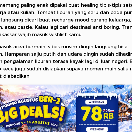
emang paling enak dipakai buat healing tipis-tipis set
rja atau kuliah. Tempat liburan yang seru dan beda pu
 langsung dicari buat recharge mood bareng keluarga,
, atau bestie. Kalau lagi cari destinasi anti boring, Tr
kassar wajib masuk wishlist kamu.
asuk area bermain, vibes musim dingin langsung bisa
n. Hamparan salju putih dan udara dingin sudah dihadi
in pengalaman liburan terasa kayak lagi di luar negeri.
o kece juga sudah disiapkan supaya momen main salju 
t diabadikan.