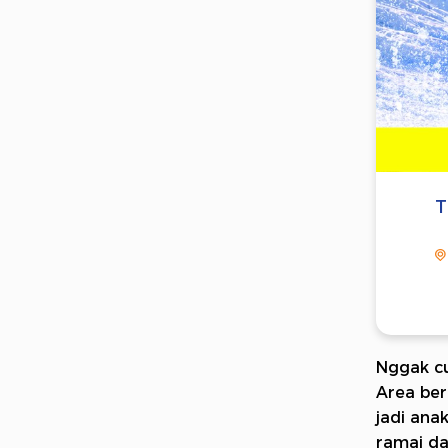
T
Nggak cum
Area ber
jadi ana
ramai da