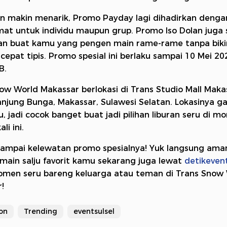
in makin menarik, Promo Payday lagi dihadirkan dengan
mat untuk individu maupun grup. Promo Iso Dolan juga
an buat kamu yang pengen main rame-rame tanpa biki
cepat tipis. Promo spesial ini berlaku sampai 10 Mei 20
B.
ow World Makassar berlokasi di Trans Studio Mall Makass
njung Bunga, Makassar, Sulawesi Selatan. Lokasinya 
u, jadi cocok banget buat jadi pilihan liburan seru di 
li ini.
ampai kelewatan promo spesialnya! Yuk langsung ama
rmain salju favorit kamu sekarang juga lewat
detikeven
omen seru bareng keluarga atau teman di Trans Snow
!
on
Trending
eventsulsel