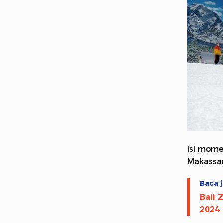
Isi mome
Makassar
Baca j
Bali 
2024