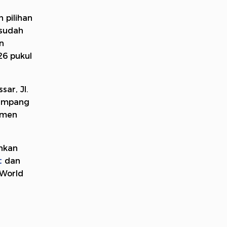
 pilihan
 sudah
n
26 pukul
ar, Jl.
gampang
momen
nkan
t
dan
 World