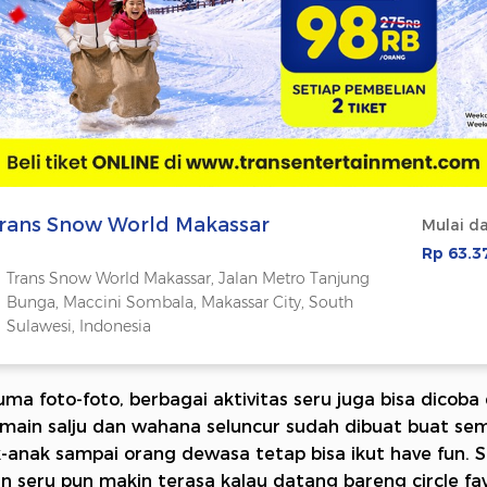
rans Snow World Makassar
Mulai da
Rp 63.3
Trans Snow World Makassar, Jalan Metro Tanjung
Bunga, Maccini Sombala, Makassar City, South
Sulawesi, Indonesia
a foto-foto, berbagai aktivitas seru juga bisa dicoba di
main salju dan wahana seluncur sudah dibuat buat sem
k-anak sampai orang dewasa tetap bisa ikut have fun. 
n seru pun makin terasa kalau datang bareng circle fav