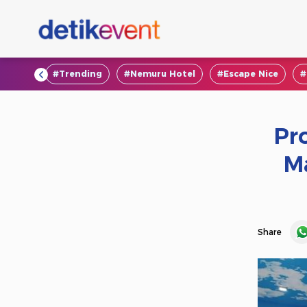
#VOD
#Trending
#Nemuru Hotel
#Escape Nice
#
Pr
Ma
Share