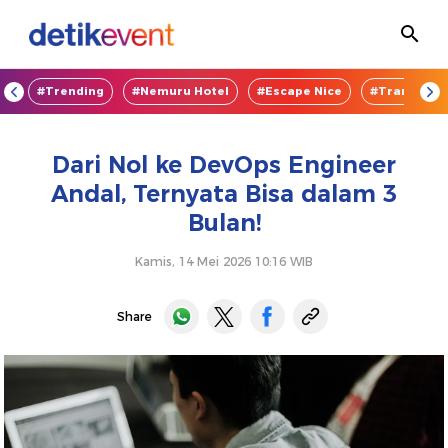
OD
#Trending
#Nemuru Hotel
#Escape Nice
#TransEnte
Dari Nol ke DevOps Engineer
Andal, Ternyata Bisa dalam 3
Bulan!
Kamis, 14 Mei 2026 10:16 WIB
Share