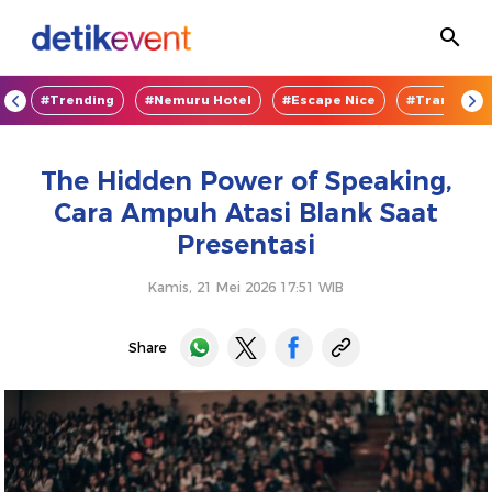
OD
#Trending
#Nemuru Hotel
#Escape Nice
#TransEnte
The Hidden Power of Speaking,
Cara Ampuh Atasi Blank Saat
Presentasi
Kamis, 21 Mei 2026 17:51 WIB
Share