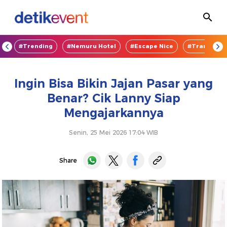
OD
#Trending
#Nemuru Hotel
#Escape Nice
#TransEnte
Ingin Bisa Bikin Jajan Pasar yang
Benar? Cik Lanny Siap
Mengajarkannya
Senin, 25 Mei 2026 17:04 WIB
Share