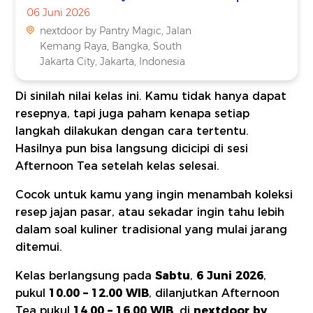
06 Juni 2026
nextdoor by Pantry Magic, Jalan
Kemang Raya, Bangka, South
Jakarta City, Jakarta, Indonesia
Di sinilah nilai kelas ini. Kamu tidak hanya dapat
resepnya, tapi juga paham kenapa setiap
langkah dilakukan dengan cara tertentu.
Hasilnya pun bisa langsung dicicipi di sesi
Afternoon Tea setelah kelas selesai.
Cocok untuk kamu yang ingin menambah koleksi
resep jajan pasar, atau sekadar ingin tahu lebih
dalam soal kuliner tradisional yang mulai jarang
ditemui.
Kelas berlangsung pada
Sabtu
,
6 Juni 2026
,
pukul
10.00 – 12.00 WIB
, dilanjutkan Afternoon
Tea pukul
14.00 – 16.00 WIB
, di
nextdoor by