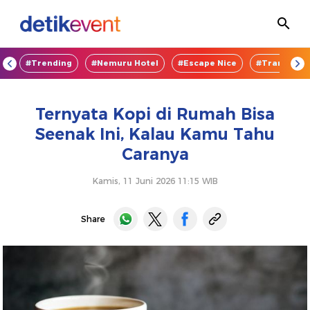
OD
#Trending
#Nemuru Hotel
#Escape Nice
#TransEnte
Ternyata Kopi di Rumah Bisa
Seenak Ini, Kalau Kamu Tahu
Caranya
Kamis, 11 Juni 2026 11:15 WIB
Share