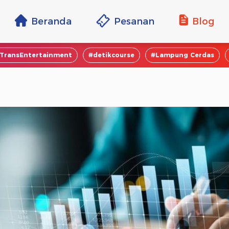
Beranda
Pesanan
Blog
TransEntertainment
#detikcourse
#Lampung Cerdas