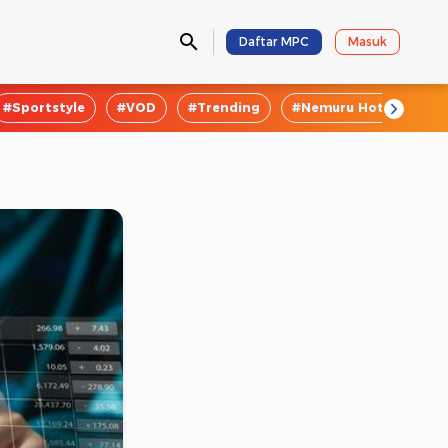
Daftar MPC
Masuk
#Sportstyle
#VOD
#Trending
#Nemuru Hotel
#E