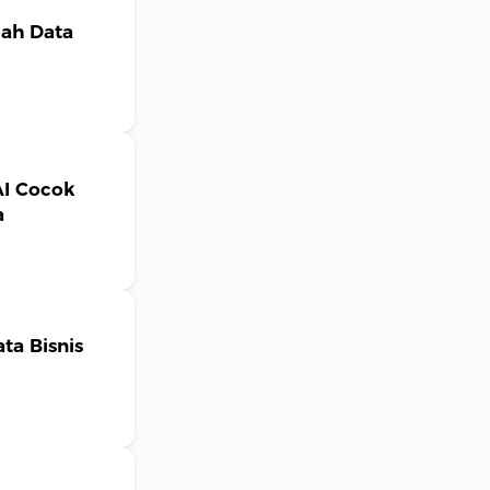
bah Data
AI Cocok
a
ta Bisnis