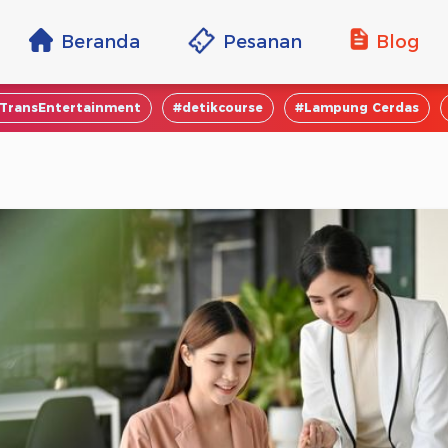
Beranda
Pesanan
Blog
TransEntertainment
#detikcourse
#Lampung Cerdas