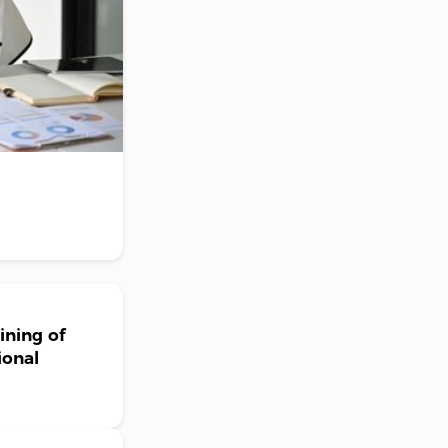
ning of
ional