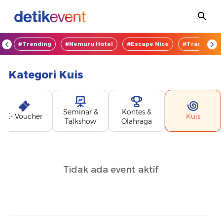
OD
#Trending
#Nemuru Hotel
#Escape Nice
#TransEnte
Kategori
Kuis
Seminar &
Kontes &
E- Voucher
Kuis
Talkshow
Olahraga
Tidak ada event aktif