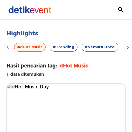
Highlights
VOD
#dHot Music
#Trending
#Nemuru Hotel
#E
Hasil pencarian tag:
dHot Music
1 data ditemukan