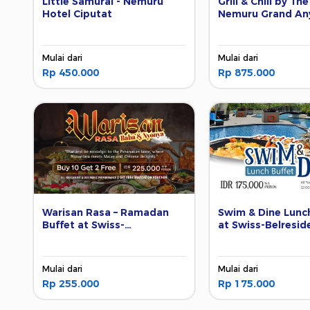
Little Samurai - Nemuru
Grill & Chill by Th
Hotel Ciputat
Nemuru Grand An
Palazo
Mulai dari
Mulai dari
Rp 450.000
Rp 875.000
Warisan Rasa – Ramadan
Swim & Dine Lunc
Buffet at Swiss-
at Swiss-Belresid
Belresidences Rasuna
Rasuna Epicentr
Epicentrum
Mulai dari
Mulai dari
Rp 255.000
Rp 175.000