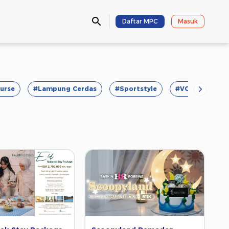
Daftar MPC
Masuk
urse
#Lampung Cerdas
#Sportstyle
#VOD
#Fo