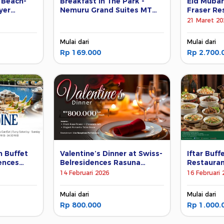
e Beach-
Breakfast in The Park -
Eid Mubar
yer
Nemuru Grand Suites MT
Fraser Re
Haryono
Jakarta
21 Maret 20
Mulai dari
Mulai dari
Rp 169.000
Rp 2.700.
h Buffet
Valentine’s Dinner at Swiss-
Iftar Buff
ences
Belresidences Rasuna
Restaura
um
Epicentrum
14 Februari 2026
16 Februari 
Mulai dari
Mulai dari
Rp 800.000
Rp 1.000.