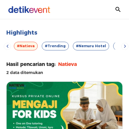
Highlights
VOD
#Natieva
#Trending
#Nemuru Hotel
#Esca
Hasil pencarian tag:
Natieva
2 data ditemukan