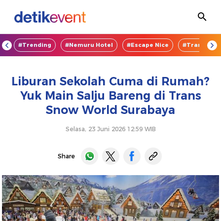
OD
#Trending
#Nemuru Hotel
#Escape Nice
#TransEnte
Liburan Sekolah Cuma di Rumah?
Yuk Main Salju Bareng di Trans
Snow World Surabaya
Selasa, 23 Juni 2026 12:59 WIB
Share