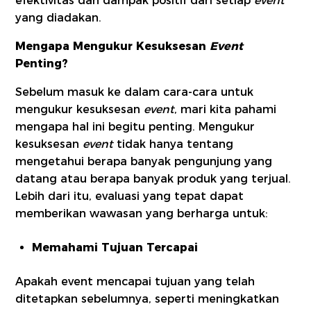
efektivitas dan dampak positif dari setiap
event
yang diadakan.
Mengapa Mengukur Kesuksesan
Event
Penting?
Sebelum masuk ke dalam cara-cara untuk
mengukur kesuksesan
event
, mari kita pahami
mengapa hal ini begitu penting. Mengukur
kesuksesan
event
tidak hanya tentang
mengetahui berapa banyak pengunjung yang
datang atau berapa banyak produk yang terjual.
Lebih dari itu, evaluasi yang tepat dapat
memberikan wawasan yang berharga untuk:
Memahami Tujuan Tercapai
Apakah event mencapai tujuan yang telah
ditetapkan sebelumnya, seperti meningkatkan