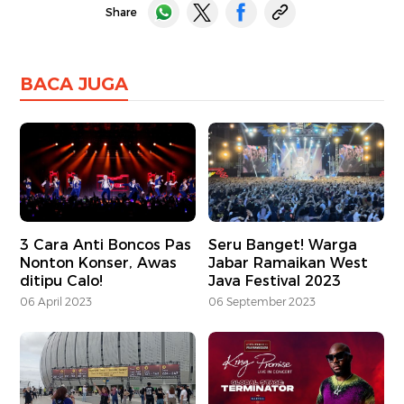
Share
BACA JUGA
3 Cara Anti Boncos Pas
Seru Banget! Warga
Nonton Konser, Awas
Jabar Ramaikan West
ditipu Calo!
Java Festival 2023
06 April 2023
06 September 2023