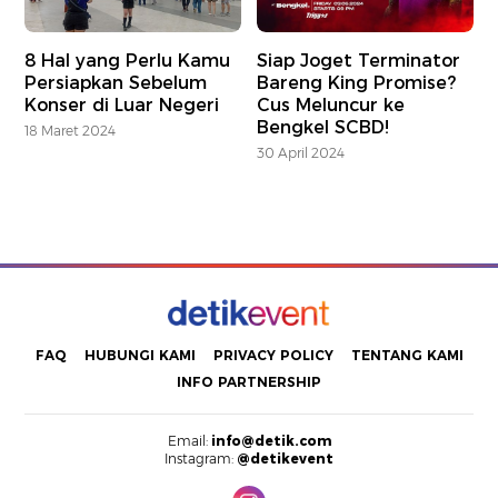
8 Hal yang Perlu Kamu
Siap Joget Terminator
Persiapkan Sebelum
Bareng King Promise?
Konser di Luar Negeri
Cus Meluncur ke
Bengkel SCBD!
18 Maret 2024
30 April 2024
FAQ
HUBUNGI KAMI
PRIVACY POLICY
TENTANG KAMI
INFO PARTNERSHIP
Email:
info@detik.com
Instagram:
@detikevent