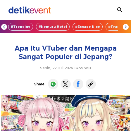
OD
#Trending
#Nemuru Hotel
#Escape Nice
#TransEnte
Apa Itu VTuber dan Mengapa
Sangat Populer di Jepang?
Senin, 22 Juli 2024 14:59 WIB
Share