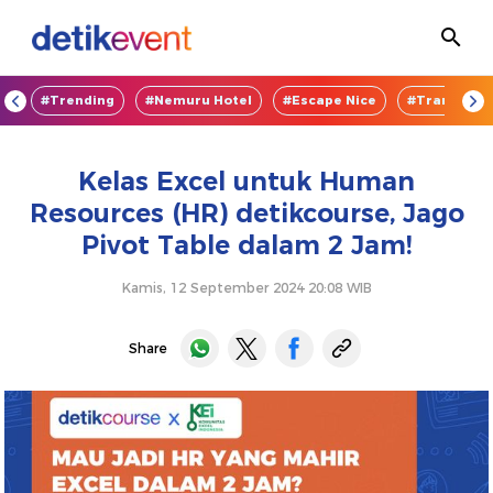
OD
#Trending
#Nemuru Hotel
#Escape Nice
#TransEnte
Kelas Excel untuk Human
Resources (HR) detikcourse, Jago
Pivot Table dalam 2 Jam!
Kamis, 12 September 2024 20:08 WIB
Share