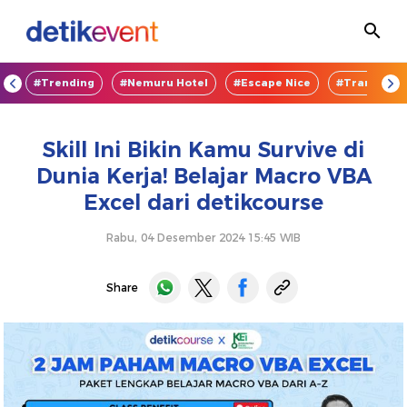
OD
#Trending
#Nemuru Hotel
#Escape Nice
#TransEnte
Skill Ini Bikin Kamu Survive di
Dunia Kerja! Belajar Macro VBA
Excel dari detikcourse
Rabu, 04 Desember 2024 15:45 WIB
Share