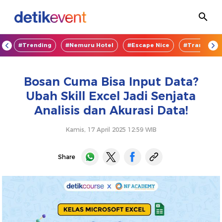
OD
#Trending
#Nemuru Hotel
#Escape Nice
#TransEnte
Bosan Cuma Bisa Input Data?
Ubah Skill Excel Jadi Senjata
Analisis dan Akurasi Data!
Kamis, 17 April 2025 12:59 WIB
Share