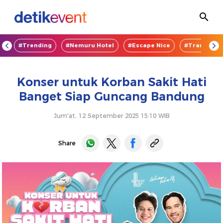
OD
#Trending
#Nemuru Hotel
#Escape Nice
#TransEnte
Konser untuk Korban Sakit Hati
Banget Siap Guncang Bandung
Jum'at, 12 September 2025 15:10 WIB
Share