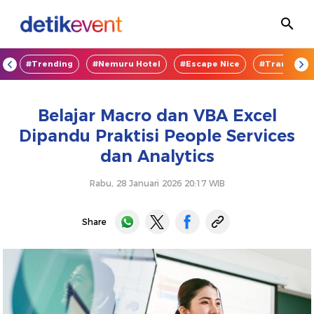
OD
#Trending
#Nemuru Hotel
#Escape Nice
#TransEnte
Belajar Macro dan VBA Excel
Dipandu Praktisi People Services
dan Analytics
Rabu, 28 Januari 2026 20:17 WIB
Share