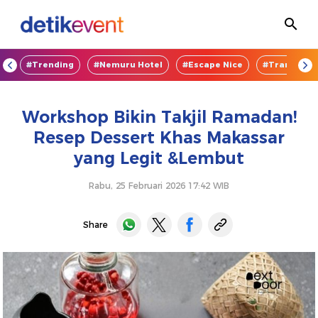
OD
#Trending
#Nemuru Hotel
#Escape Nice
#TransEnte
Workshop Bikin Takjil Ramadan!
Resep Dessert Khas Makassar
yang Legit &Lembut
Rabu, 25 Februari 2026 17:42 WIB
Share