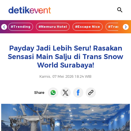
OD
#Trending
#Nemuru Hotel
#Escape Nice
#TransEnte
Payday Jadi Lebih Seru! Rasakan
Sensasi Main Salju di Trans Snow
World Surabaya!
Kamis, 07 Mei 2026 18:24 WIB
Share