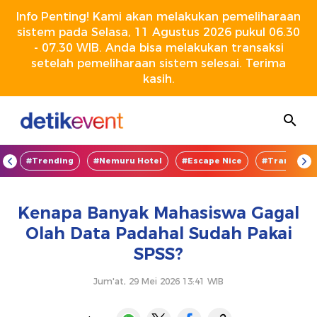
Info Penting! Kami akan melakukan pemeliharaan
sistem pada Selasa, 11 Agustus 2026 pukul 06.30
- 07.30 WIB. Anda bisa melakukan transaksi
setelah pemeliharaan sistem selesai. Terima
kasih.
OD
#Trending
#Nemuru Hotel
#Escape Nice
#TransEnte
Kenapa Banyak Mahasiswa Gagal
Olah Data Padahal Sudah Pakai
SPSS?
Jum'at, 29 Mei 2026 13:41 WIB