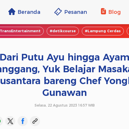
Beranda
Pesanan
Blog
TransEntertainment
#detikcourse
#Lampung Cerdas
Dari Putu Ayu hingga Aya
anggang, Yuk Belajar Masak
usantara bareng Chef Yong
Gunawan
Selasa, 22 Agustus 2023 16:57 WIB