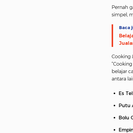
Pernah g
simpel, 
Baca j
Belaj
Juala
Cooking 
“Cooking
belajar 
antara lai
Es Te
Putu 
Bolu 
Empin