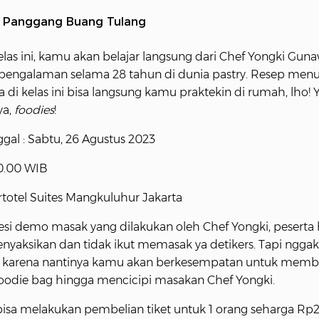
 Panggang Buang Tulang
elas ini, kamu akan belajar langsung dari Chef Yongki Gu
rpengalaman selama 28 tahun di dunia pastry. Resep men
 di kelas ini bisa langsung kamu praktekin di rumah, lho! 
ya,
foodies
!
ggal : Sabtu, 26 Agustus 2023
10.00 WIB
Artotel Suites Mangkuluhur Jakarta
esi demo masak yang dilakukan oleh Chef Yongki, peserta
nyaksikan dan tidak ikut memasak ya detikers. Tapi nggak
, karena nantinya kamu akan berkesempatan untuk mem
oodie bag hingga mencicipi masakan Chef Yongki.
 bisa melakukan pembelian tiket untuk 1 orang seharga R