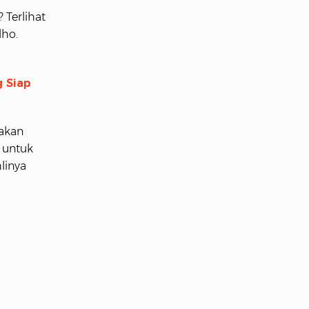
Terlihat
lho.
g Siap
makan
 untuk
linya