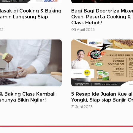
Masak di Cooking & Baking
Bagi-Bagi Doorprize Mixe
ijamin Langsung Siap
Oven, Peserta Cooking &
Class Heboh!
23
03 April 2023
& Baking Class Kembali
5 Resep Ide Jualan Kue a
enunya Bikin Ngiler!
Yongki, Siap-siap Banjir O
21 Juni 2023