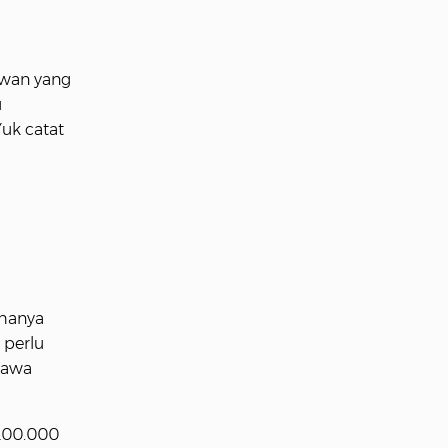
nawan yang
u
Yuk catat
 hanya
 perlu
bawa
p200.000