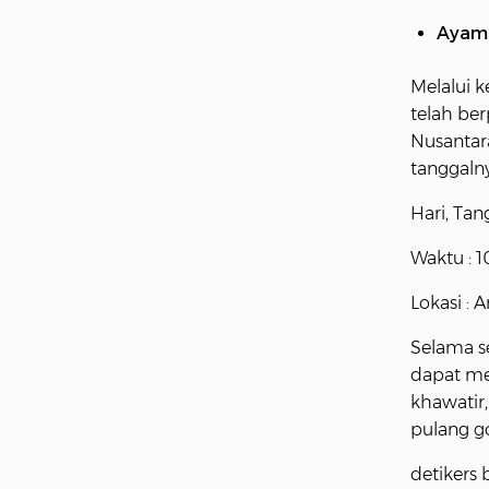
Ayam
Melalui k
telah be
Nusantara
tanggaln
Hari, Tan
Waktu : 
Lokasi : 
Selama s
dapat me
khawatir
pulang g
detikers