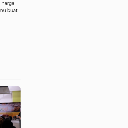
n harga
amu buat