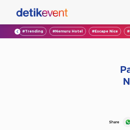
#VOD
#Trending
#Nemuru Hotel
#Escape Nice
#
P
N
Share