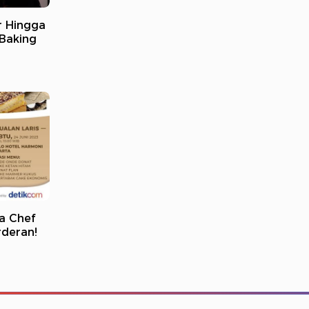
r Hingga
 Baking
la Chef
rderan!