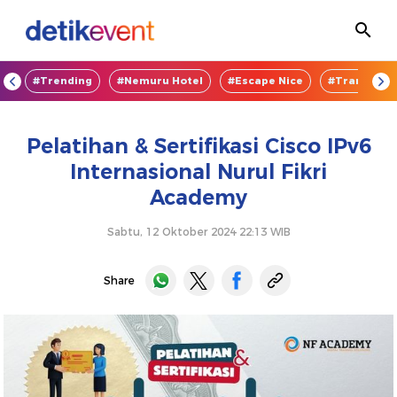
OD
#Trending
#Nemuru Hotel
#Escape Nice
#TransEnte
Pelatihan & Sertifikasi Cisco IPv6
Internasional Nurul Fikri
Academy
Sabtu, 12 Oktober 2024 22:13 WIB
Share