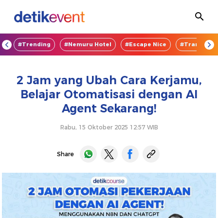
OD
#Trending
#Nemuru Hotel
#Escape Nice
#TransEnte
2 Jam yang Ubah Cara Kerjamu,
Belajar Otomatisasi dengan AI
Agent Sekarang!
Rabu, 15 Oktober 2025 12:57 WIB
Share