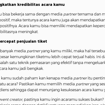
gkatkan kredibilitas acara kamu
u bisa bekerja sama dengan media
partner
ternama dan m
 positif, maka tentunya acara kamu juga akan mendapatka
ositifnya. Acara kamu bisa memiliki mendapatkan keper
bilitasnya meningkat.
ercepat penjualan tiket
 banyak media
partner
yang kamu miliki, maka hal tersebu
sar kemungkinan tiketmu lebih cepat terjual habis. Ini d
salah satu teknik pemasaran yang efektif tanpa mengeluar
cara kamu jadi bengkak.
g kamu sudah paham kan kenapa media
partner
itu penti
atu acara? Pastikan kamu memilih media
partner
yang ses
udiens sehingga dapat menunjang kesuksesan acara kamu 
event creator
, pastinya kamu ingin acaramu sukses bukan?