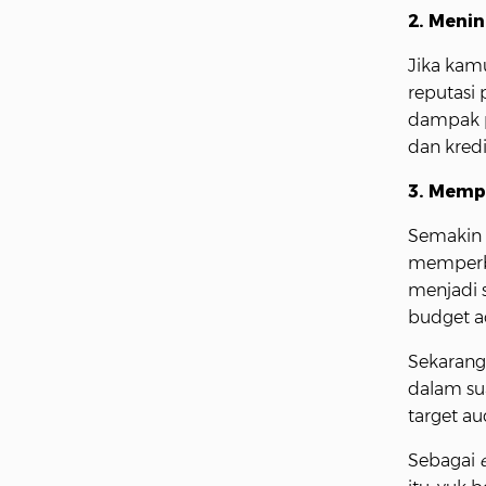
2. Menin
Jika kam
reputasi
dampak p
dan kredi
3. Memp
Semakin
memperbe
menjadi 
budget a
Sekaran
dalam su
target a
Sebagai