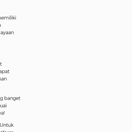
emiliki
n
cayaan
t
apat
kan
ng banget
uai
ya!
 Untuk