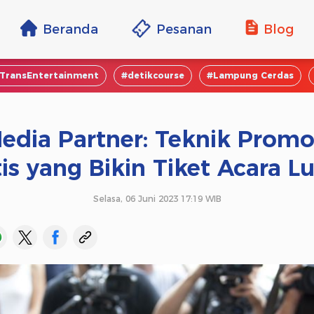
Beranda
Pesanan
Blog
TransEntertainment
#detikcourse
#Lampung Cerdas
edia Partner: Teknik Promo
is yang Bikin Tiket Acara L
Selasa, 06 Juni 2023 17:19 WIB