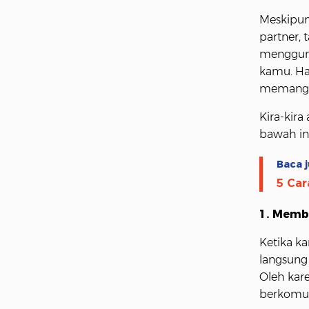
Meskipun
partner, 
menggun
kamu. Ha
memang b
Kira-kira
bawah ini
Baca j
5 Car
1. Memb
Ketika k
langsung
Oleh kare
berkomun