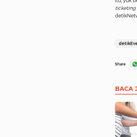
itu, yuk
ticketing
detikNet
detikEv
Share
BACA 