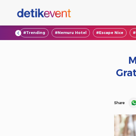
#VOD
#Trending
#Nemuru Hotel
#Escape Nice
#
M
Grat
Share