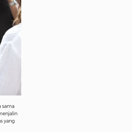
a sama
enjalin
s yang