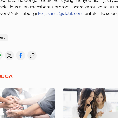
 bekerja sama dengan detikEvent yang menyediakan jasa
pla
sekaligus akan membantu promosi acara kamu ke seluruh
work! Yuk hubungi
kerjasama@detik.com
untuk info selen
ent
JUGA