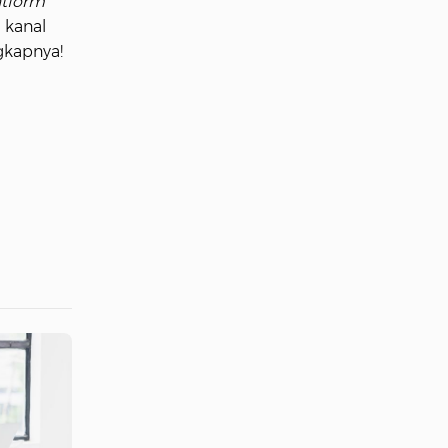
tform
 kanal
gkapnya!