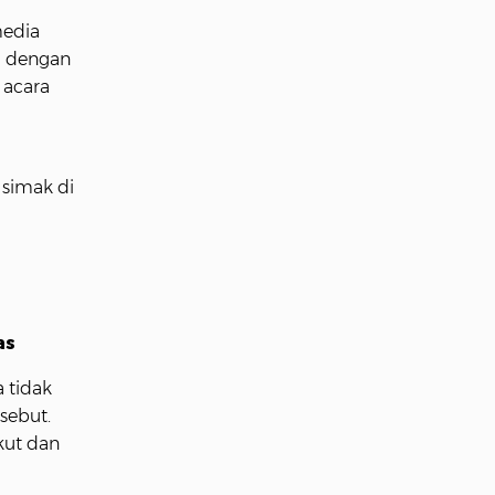
media
si dengan
 acara
simak di
as
 tidak
sebut.
kut dan