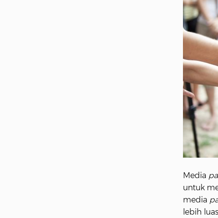
Media
pa
untuk me
media
pa
lebih lua