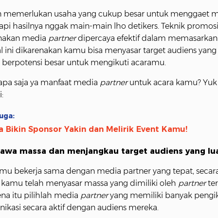
 memerlukan usaha yang cukup besar untuk menggaet 
tapi hasilnya nggak main-main lho detikers. Teknik promo
akan media
partner
dipercaya efektif dalam memasarkan
l ini dikarenakan kamu bisa menyasar target audiens yang
erpotensi besar untuk mengikuti acaramu.
 apa saja ya manfaat media
partner
untuk acara kamu? Yuk 
:
uga:
a Bikin Sponsor Yakin dan Melirik Event Kamu!
awa massa dan menjangkau target audiens yang lu
amu bekerja sama dengan media partner yang tepat, secara
 kamu telah menyasar massa yang dimiliki oleh
partner
ter
na itu pilihlah media
partner
yang memiliki banyak pengi
ikasi secara aktif dengan audiens mereka.