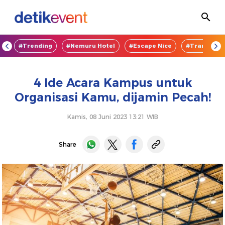
OD
#Trending
#Nemuru Hotel
#Escape Nice
#TransEnte
4 Ide Acara Kampus untuk
Organisasi Kamu, dijamin Pecah!
Kamis, 08 Juni 2023 13:21 WIB
Share