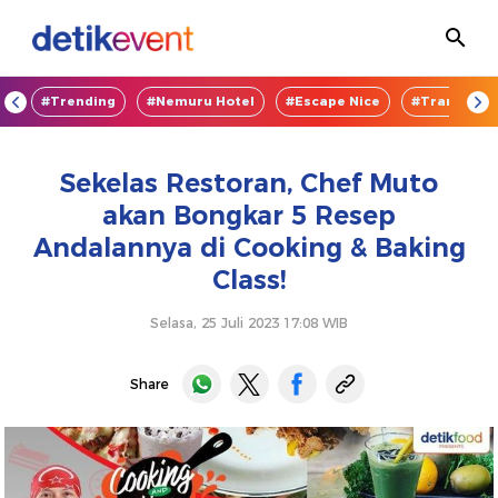
OD
#Trending
#Nemuru Hotel
#Escape Nice
#TransEnte
Sekelas Restoran, Chef Muto
akan Bongkar 5 Resep
Andalannya di Cooking & Baking
Class!
Selasa, 25 Juli 2023 17:08 WIB
Share