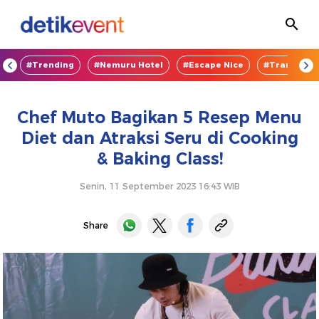
OD
#Trending
#Nemuru Hotel
#Escape Nice
#TransEnte
Chef Muto Bagikan 5 Resep Menu
Diet dan Atraksi Seru di Cooking
& Baking Class!
Senin, 11 September 2023 16:43 WIB
Share