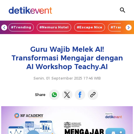
OD
#Trending
#Nemuru Hotel
#Escape Nice
#TransEnte
Guru Wajib Melek AI!
Transformasi Mengajar dengan
AI Workshop Teachy.AI
Senin, 01 September 2025 17:46 WIB
Share