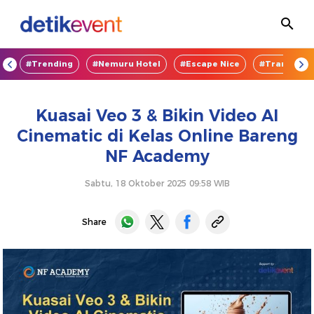
OD
#Trending
#Nemuru Hotel
#Escape Nice
#TransEnte
Kuasai Veo 3 & Bikin Video AI
Cinematic di Kelas Online Bareng
NF Academy
Sabtu, 18 Oktober 2025 09:58 WIB
Share