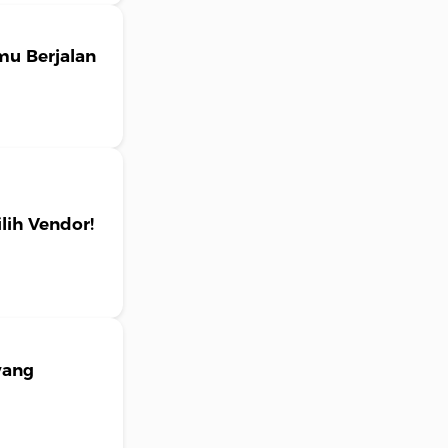
amu Berjalan
ilih Vendor!
yang